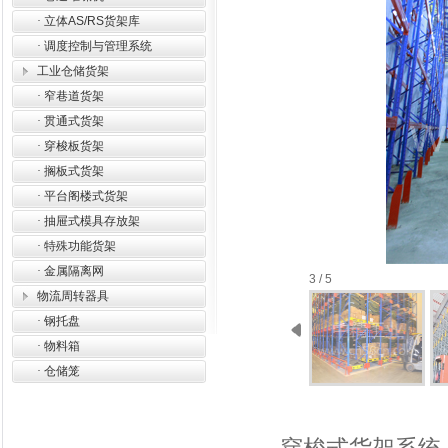
·
立体AS/RS货架库
·
调度控制与管理系统
工业仓储货架
·
窄巷道货架
·
贯通式货架
·
穿梭板货架
·
搁板式货架
·
平台阁楼式货架
·
抽屉式模具存放架
·
特殊功能货架
·
金属隔离网
3 / 5
物流周转器具
·
钢托盘
·
物料箱
·
仓储笼