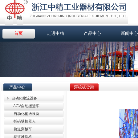
首页
走进中精
产品中心
新闻中心
产品中心
穿梭板货架
自动化物流设备
·
AGV自动搬运车
·
自动化输送设备
·
拆码垛机器人
·
轨道穿梭车
·
巷道堆垛机